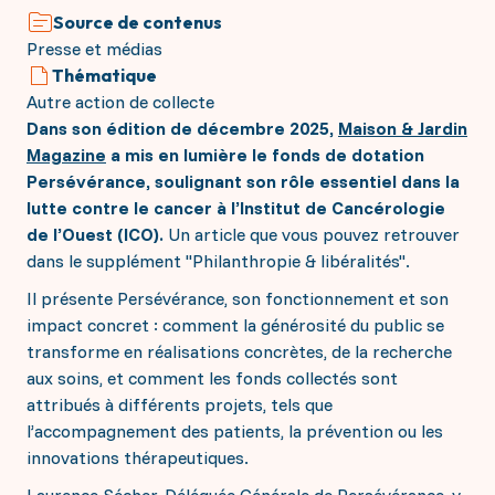
Répondre à toutes vos questions
donatrices, nous n’aurions pas pu accomplir autant
Source de contenus
Les projets à soutenir
de progrès dans la lutte contre le cancer.
Presse et médias
Les défis et enjeux contre le Cancer
Ensemble, continuons le combat.
Thématique
Interception : la prévention personnalisée
Autre action de collecte
IRM Angers
Soutenir financièrement
La génétique constitutionnelle
Dans son édition de décembre 2025,
Maison & Jardin
Les séquelles des traitements
Magazine
a mis en lumière le fonds de dotation
Le soutien aux jeunes chercheurs 2026
Faire un don ponctuel ou régulier
La radiothérapie Flash
S'engager en mécénat d'entreprise
Persévérance, soulignant son rôle essentiel dans la
Collecter en mémoire d'un proche
lutte contre le cancer à l’Institut de Cancérologie
Transmettre par legs, donation ou assurance vie
Vos dons agissent
Donner via l'IFI
de l’Ouest (ICO).
Un article que vous pouvez retrouver
dans le supplément "Philanthropie & libéralités".
Acquisition d’un mammographe 3D haute
S'investir personnellement
technologie
Il présente Persévérance, son fonctionnement et son
Création d’une plateforme d’épigénétique
impact concret : comment la générosité du public se
Accompagnement des jeunes patient(e)s
Je deviens bénévole
Inst'Aja
transforme en réalisations concrètes, de la recherche
J'organise un événement
Le soutien aux jeunes chercheurs 2025
aux soins, et comment les fonds collectés sont
Sac 1ère cure
attribués à différents projets, tels que
l’accompagnement des patients, la prévention ou les
innovations thérapeutiques.
Laurence Sécher, Déléguée Générale de Persévérance, y