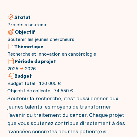
Répondre à toutes vos questions
donatrices, nous n’aurions pas pu accomplir autant
Les projets à soutenir
de progrès dans la lutte contre le cancer.
Les défis et enjeux contre le Cancer
Statut
Ensemble, continuons le combat.
Interception : la prévention personnalisée
Projets à soutenir
IRM Angers
Soutenir financièrement
Objectif
La génétique constitutionnelle
Les séquelles des traitements
Soutenir les jeunes chercheurs
Le soutien aux jeunes chercheurs 2026
Faire un don ponctuel ou régulier
Thématique
La radiothérapie Flash
S'engager en mécénat d'entreprise
Recherche et innovation en cancérologie
Collecter en mémoire d'un proche
Transmettre par legs, donation ou assurance vie
Période du projet
Vos dons agissent
Donner via l'IFI
2025
2026
Budget
Acquisition d’un mammographe 3D haute
S'investir personnellement
technologie
Budget total : 120 000 €
Création d’une plateforme d’épigénétique
Objectif de collecte : 74 550 €
Accompagnement des jeunes patient(e)s
Je deviens bénévole
Inst'Aja
Soutenir la recherche, c’est aussi donner aux
J'organise un événement
Le soutien aux jeunes chercheurs 2025
jeunes talents les moyens de transformer
Sac 1ère cure
l’avenir du traitement du cancer. Chaque projet
que vous soutenez contribue directement à des
avancées concrètes pour les patient(e)s.