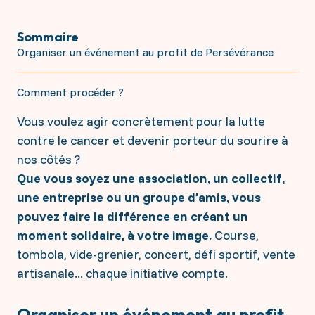
Répondre à toutes vos questions
donatrices, nous n’aurions pas pu accomplir autant
Les projets à soutenir
de progrès dans la lutte contre le cancer.
Sommaire
Les défis et enjeux contre le Cancer
Ensemble, continuons le combat.
Organiser un événement au profit de Persévérance
Interception : la prévention personnalisée
IRM Angers
Soutenir financièrement
La génétique constitutionnelle
Les séquelles des traitements
Comment procéder ?
Le soutien aux jeunes chercheurs 2026
Faire un don ponctuel ou régulier
La radiothérapie Flash
S'engager en mécénat d'entreprise
Vous voulez agir concrètement pour la lutte
Collecter en mémoire d'un proche
Transmettre par legs, donation ou assurance vie
contre le cancer et devenir porteur du sourire à
Vos dons agissent
Donner via l'IFI
nos côtés ?
Acquisition d’un mammographe 3D haute
Que vous soyez une association, un collectif,
S'investir personnellement
technologie
une entreprise ou un groupe d’amis, vous
Création d’une plateforme d’épigénétique
Accompagnement des jeunes patient(e)s
Je deviens bénévole
pouvez faire la différence en créant un
Inst'Aja
J'organise un événement
Le soutien aux jeunes chercheurs 2025
moment solidaire, à votre image.
Course,
Sac 1ère cure
tombola, vide-grenier, concert, défi sportif, vente
artisanale... chaque initiative compte.
Organiser un événement au profit