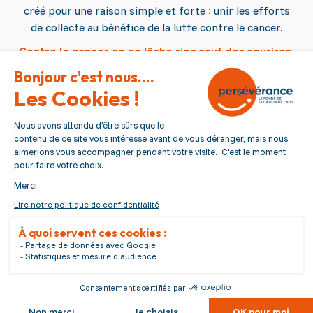
créé pour une raison simple et forte : unir les efforts
de collecte au bénéfice de la lutte contre le cancer.
Contre le cancer on ne lâche rien sauf des sourires.
Persévérance
Qui sommes nous ?
Nous contacter
Nous suivre
Pied de page
Politique de confidentialité
Mentions légales