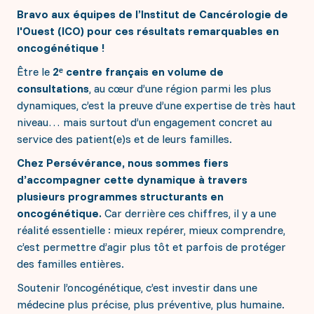
Répondre à toutes vos questions
donatrices, nous n’aurions pas pu accomplir autant
Bravo aux équipes de l’Institut de Cancérologie de
Les projets à soutenir
de progrès dans la lutte contre le cancer.
l'Ouest (ICO) pour ces résultats remarquables en
Les défis et enjeux contre le Cancer
Ensemble, continuons le combat.
oncogénétique !
Interception : la prévention personnalisée
IRM Angers
Soutenir financièrement
Être le
2ᵉ centre français en volume de
La génétique constitutionnelle
Les séquelles des traitements
consultations
, au cœur d’une région parmi les plus
Le soutien aux jeunes chercheurs 2026
Faire un don ponctuel ou régulier
dynamiques, c’est la preuve d’une expertise de très haut
La radiothérapie Flash
S'engager en mécénat d'entreprise
niveau… mais surtout d’un engagement concret au
Collecter en mémoire d'un proche
Transmettre par legs, donation ou assurance vie
service des patient(e)s et de leurs familles.
Vos dons agissent
Donner via l'IFI
Chez Persévérance, nous sommes fiers
Acquisition d’un mammographe 3D haute
d’accompagner cette dynamique à travers
S'investir personnellement
technologie
plusieurs programmes structurants en
Création d’une plateforme d’épigénétique
Accompagnement des jeunes patient(e)s
oncogénétique.
Car derrière ces chiffres, il y a une
Je deviens bénévole
Inst'Aja
J'organise un événement
réalité essentielle : mieux repérer, mieux comprendre,
Le soutien aux jeunes chercheurs 2025
Sac 1ère cure
c’est permettre d’agir plus tôt et parfois de protéger
des familles entières.
Soutenir l’oncogénétique, c’est investir dans une
médecine plus précise, plus préventive, plus humaine.