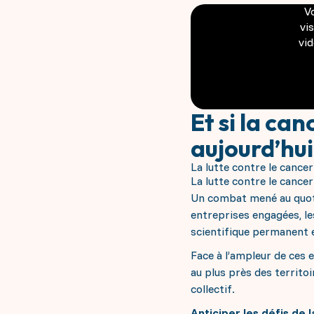
V
vi
vid
Et si la ca
aujourd’hui,
La lutte contre le cance
La lutte contre le cance
Un combat mené au quotid
entreprises engagées, les
scientifique permanent 
Face à l’ampleur de ces e
au plus près des territoi
collectif.
Anticiper les défis de