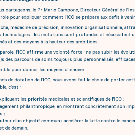
us partageons, le Pr Mario Campone, Directeur Général de l’Ins
parole pour expliquer comment l’ICO se prépare aux défis à veni
che, médecine de précision, innovation organisationnelle, attra
s technologies : les mutations sont profondes et nécessitent un
més et des moyens à la hauteur des ambitions.
parole, l’ICO affirme une volonté forte : ne pas subir les évoluti
e)s des parcours de soins toujours plus personnalisés, efficace
emble pour donner les moyens d’innover
ds de dotation de l’ICO, nous avons fait le choix de porter cet
e, c’est :
expliquant les priorités médicales et scientifiques de l’ICO ;
gagement philanthropique, en montrant concrètement son impa
s ;
autour d’un objectif commun : accélérer la lutte contre le cance
 et de demain.