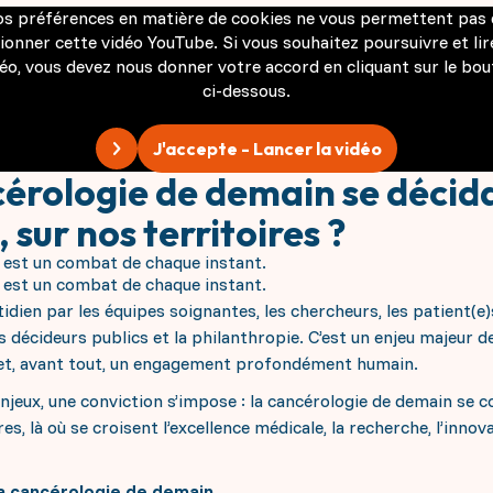
os préférences en matière de cookies ne vous permettent pas 
sionner cette vidéo YouTube. Si vous souhaitez poursuivre et lire
éo, vous devez nous donner votre accord en cliquant sur le bo
ci-dessous.
J'accepte - Lancer la vidéo
ncérologie de demain se décid
 sur nos territoires ?
r est un combat de chaque instant.
r est un combat de chaque instant.
ien par les équipes soignantes, les chercheurs, les patient(e)s
 décideurs publics et la philanthropie. C’est un enjeu majeur de
et, avant tout, un engagement profondément humain.
njeux, une conviction s’impose : la cancérologie de demain se co
res, là où se croisent l’excellence médicale, la recherche, l’inno
 la cancérologie de demain