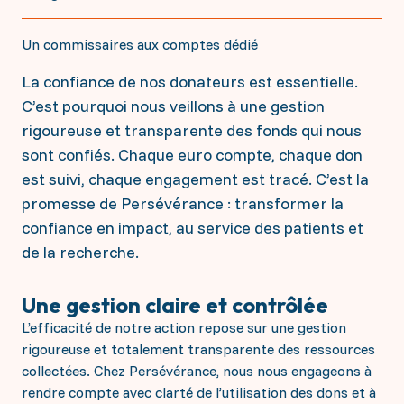
Répondre à toutes vos questions
donatrices, nous n’aurions pas pu accomplir autant
Les projets à soutenir
de progrès dans la lutte contre le cancer.
Un commissaires aux comptes dédié
Les défis et enjeux contre le Cancer
Ensemble, continuons le combat.
Interception : la prévention personnalisée
La confiance de nos donateurs est essentielle.
IRM Angers
Soutenir financièrement
La génétique constitutionnelle
C’est pourquoi nous veillons à une gestion
Les séquelles des traitements
Le soutien aux jeunes chercheurs 2026
rigoureuse et transparente des fonds qui nous
Faire un don ponctuel ou régulier
La radiothérapie Flash
S'engager en mécénat d'entreprise
sont confiés. Chaque euro compte, chaque don
Collecter en mémoire d'un proche
Transmettre par legs, donation ou assurance vie
est suivi, chaque engagement est tracé. C’est la
Vos dons agissent
Donner via l'IFI
promesse de Persévérance : transformer la
confiance en impact, au service des patients et
Acquisition d’un mammographe 3D haute
S'investir personnellement
technologie
de la recherche.
Création d’une plateforme d’épigénétique
Accompagnement des jeunes patient(e)s
Je deviens bénévole
Inst'Aja
J'organise un événement
Le soutien aux jeunes chercheurs 2025
Une gestion claire et contrôlée
Sac 1ère cure
L’efficacité de notre action repose sur une gestion
rigoureuse et totalement transparente des ressources
collectées. Chez Persévérance, nous nous engageons à
rendre compte avec clarté de l’utilisation des dons et à