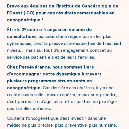
Répondre à toutes vos questions
donatrices, nous n’aurions pas pu accomplir autant
Bravo aux équipes de l’Institut de Cancérologie de
Les projets à soutenir
de progrès dans la lutte contre le cancer.
l'Ouest (ICO) pour ces résultats remarquables en
Les défis et enjeux contre le Cancer
Ensemble, continuons le combat.
oncogénétique !
Interception : la prévention personnalisée
IRM Angers
Soutenir financièrement
Être le
2ᵉ centre français en volume de
La génétique constitutionnelle
Les séquelles des traitements
consultations
, au cœur d’une région parmi les plus
Le soutien aux jeunes chercheurs 2026
Faire un don ponctuel ou régulier
dynamiques, c’est la preuve d’une expertise de très haut
La radiothérapie Flash
S'engager en mécénat d'entreprise
niveau… mais surtout d’un engagement concret au
Collecter en mémoire d'un proche
Transmettre par legs, donation ou assurance vie
service des patient(e)s et de leurs familles.
Vos dons agissent
Donner via l'IFI
Chez Persévérance, nous sommes fiers
Acquisition d’un mammographe 3D haute
d’accompagner cette dynamique à travers
S'investir personnellement
technologie
plusieurs programmes structurants en
Création d’une plateforme d’épigénétique
Accompagnement des jeunes patient(e)s
oncogénétique.
Car derrière ces chiffres, il y a une
Je deviens bénévole
Inst'Aja
J'organise un événement
réalité essentielle : mieux repérer, mieux comprendre,
Le soutien aux jeunes chercheurs 2025
Sac 1ère cure
c’est permettre d’agir plus tôt et parfois de protéger
des familles entières.
Soutenir l’oncogénétique, c’est investir dans une
médecine plus précise, plus préventive, plus humaine.