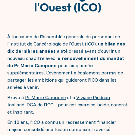
Répondre à toutes vos questions
donatrices, nous n’aurions pas pu accomplir autant
l'Ouest (ICO)
Les projets à soutenir
de progrès dans la lutte contre le cancer.
Les défis et enjeux contre le Cancer
Ensemble, continuons le combat.
Interception : la prévention personnalisée
IRM Angers
Soutenir financièrement
La génétique constitutionnelle
À l'occasion de l'Assemblée générale du personnel de
Les séquelles des traitements
Le soutien aux jeunes chercheurs 2026
l'Institut de Cancérologie de l'Ouest (ICO),
un bilan des
Faire un don ponctuel ou régulier
La radiothérapie Flash
S'engager en mécénat d'entreprise
dix dernières années
a été dressé avant d'ouvrir un
Collecter en mémoire d'un proche
nouveau chapitre avec
le renouvellement du mandat
Transmettre par legs, donation ou assurance vie
Vos dons agissent
Donner via l'IFI
du Pr Mario Campone
pour cinq années
supplémentaires. L'événement a également permis de
Acquisition d’un mammographe 3D haute
S'investir personnellement
partager les ambitions qui guideront l'ICO dans les
technologie
Création d’une plateforme d’épigénétique
années à venir.
Accompagnement des jeunes patient(e)s
Je deviens bénévole
Inst'Aja
J'organise un événement
Bravo à
Pr Mario Campone
et à
Viviane Piedcoq
Le soutien aux jeunes chercheurs 2025
Joalland
, DGA de l'ICO - pour cet exercice lucide, concret
Sac 1ère cure
et inspirant.
En 10 ans, l'ICO a connu un redressement financier
majeur, consolidé une fusion complexe, traversé