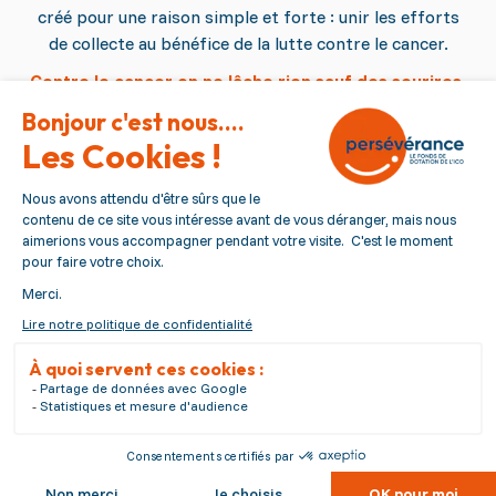
créé pour une raison simple et forte : unir les efforts
de collecte au bénéfice de la lutte contre le cancer.
Contre le cancer on ne lâche rien sauf des sourires.
Persévérance
Qui sommes nous ?
Nous contacter
Nous suivre
Pied de page
Politique de confidentialité
Mentions légales