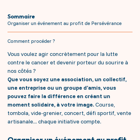
Répondre à toutes vos questions
donatrices, nous n’aurions pas pu accomplir autant
Les projets à soutenir
de progrès dans la lutte contre le cancer.
Sommaire
Les défis et enjeux contre le Cancer
Ensemble, continuons le combat.
Organiser un événement au profit de Persévérance
Interception : la prévention personnalisée
IRM Angers
Soutenir financièrement
La génétique constitutionnelle
Les séquelles des traitements
Comment procéder ?
Le soutien aux jeunes chercheurs 2026
Faire un don ponctuel ou régulier
La radiothérapie Flash
S'engager en mécénat d'entreprise
Vous voulez agir concrètement pour la lutte
Collecter en mémoire d'un proche
Transmettre par legs, donation ou assurance vie
contre le cancer et devenir porteur du sourire à
Vos dons agissent
Donner via l'IFI
nos côtés ?
Acquisition d’un mammographe 3D haute
Que vous soyez une association, un collectif,
S'investir personnellement
technologie
une entreprise ou un groupe d’amis, vous
Création d’une plateforme d’épigénétique
Accompagnement des jeunes patient(e)s
Je deviens bénévole
pouvez faire la différence en créant un
Inst'Aja
J'organise un événement
Le soutien aux jeunes chercheurs 2025
moment solidaire, à votre image.
Course,
Sac 1ère cure
tombola, vide-grenier, concert, défi sportif, vente
artisanale... chaque initiative compte.
Organiser un événement au profit