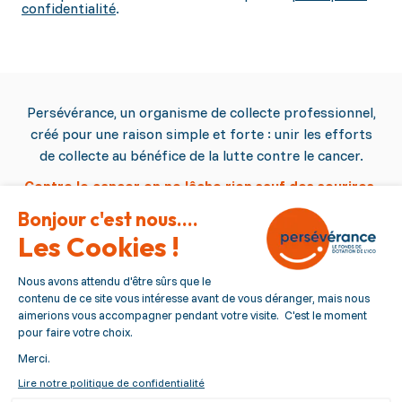
confidentialité
.
Persévérance, un organisme de collecte professionnel,
créé pour une raison simple et forte : unir les efforts
de collecte au bénéfice de la lutte contre le cancer.
Contre le cancer on ne lâche rien sauf des sourires.
Persévérance
Qui sommes nous ?
Nous contacter
Nous suivre
Pied de page
Politique de confidentialité
Mentions légales